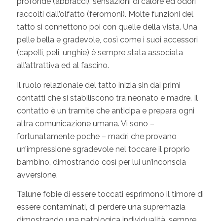
profonde (abbracci), sensazioni di calore ed odori
raccolti dall’olfatto (feromoni). Molte funzioni del
tatto si connettono poi con quelle della vista. Una
pelle bella e gradevole, così come i suoi accessori
(capelli, peli, unghie) è sempre stata associata
all’attrattiva ed al fascino.
Il ruolo relazionale del tatto inizia sin dai primi
contatti che si stabiliscono tra neonato e madre. Il
contatto è un tramite che anticipa e prepara ogni
altra comunicazione umana. Vi sono –
fortunatamente poche – madri che provano
un’impressione sgradevole nel toccare il proprio
bambino, dimostrando così per lui un’inconscia
avversione.
Talune fobie di essere toccati esprimono il timore di
essere contaminati, di perdere una supremazia
dimostrando una patologica individualità, sempre