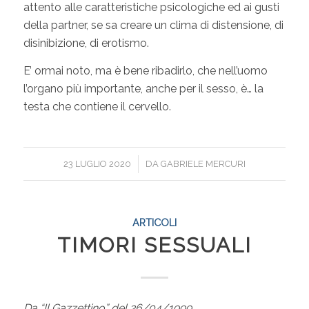
attento alle caratteristiche psicologiche ed ai gusti
della partner, se sa creare un clima di distensione, di
disinibizione, di erotismo.
E’ ormai noto, ma è bene ribadirlo, che nell’uomo
l’organo più importante, anche per il sesso, è… la
testa che contiene il cervello.
/
23 LUGLIO 2020
DA
GABRIELE MERCURI
ARTICOLI
TIMORI SESSUALI
Da “Il Gazzettino” del 26/04/1999