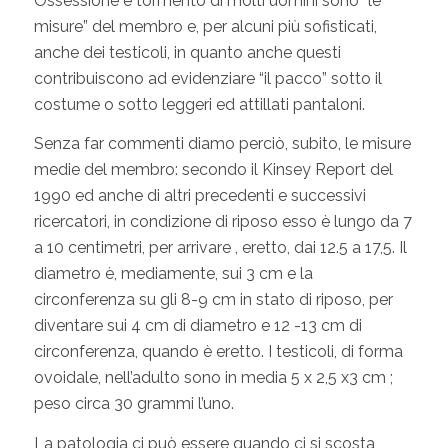
Ossessione e tormento di molti uomini sono “le
misure” del membro e, per alcuni più sofisticati,
anche dei testicoli, in quanto anche questi
contribuiscono ad evidenziare “il pacco” sotto il
costume o sotto leggeri ed attillati pantaloni.
Senza far commenti diamo perciò, subito, le misure
medie del membro: secondo il Kinsey Report del
1990 ed anche di altri precedenti e successivi
ricercatori, in condizione di riposo esso è lungo da 7
a 10 centimetri, per arrivare , eretto, dai 12.5 a 17,5. Il
diametro è, mediamente, sui 3 cm e la
circonferenza su gli 8-9 cm in stato di riposo, per
diventare sui 4 cm di diametro e 12 -13 cm di
circonferenza, quando è eretto. I testicoli, di forma
ovoidale, nell’adulto sono in media 5 x 2,5 x3 cm ;
peso circa 30 grammi l’uno.
La patologia ci può essere quando ci si scosta