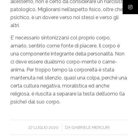
all’esterno, non è certo da considerare un narcisista
patologico. Migliorarsi nell’aspetto fisico, oltre che
psichico, è un dovere verso noi stessi e verso gli
altri.
E’ necessario sintonizzarsi col proprio corpo,
amarlo, sentirlo come fonte di piacere. Il corpo è
una componente integrante della personalità. Non
ci deve essere dualismo corpo-mente o carne-
anima. Per troppo tempo la corporeità è stata
mantenuta nel silenzio, quasi una colpa, perché una
certa cultura negativa, moralistica ed anche
religiosa, è riuscita a separare la testa dell’uomo (la
psiche) dal suo corpo.
/
27 LUGLIO 2020
DA
GABRIELE MERCURI