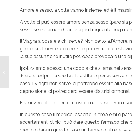
Amore e sesso, a volte vanno insieme: ed è il massi
A volte ci può essere amore senza sesso (pare sia p
sesso senza amore (pare sia più frequente negli uom
Il Viagra a cosa e a chi serve? Non certo all’Amore, 
già sessualmente, perché, non potenzia le prestazion
la sua assunzione inutile potrebbe provocare una d
Ipotizziamo adesso una coppia che si ama nel senso 
Sesso ed età
libera e reciproca scelta di castità, o per assenza d
caso il Viagra non serve: ci potrebbe essere alla ba
depressione, ci potrebbero essere disturbi ormonali, m
E se invece il desiderio ci fosse, ma il sesso non ri
In questo caso li medico, esperto in problemi e patol
accertamenti clinici, può dare questo farmaco che 
medico darà in questo caso un farmaco utile, e sa