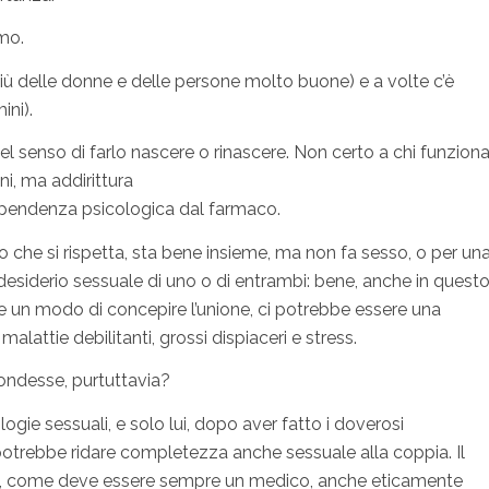
mo.
iù delle donne e delle persone molto buone) e a volte c’è
ini).
nel senso di farlo nascere o rinascere. Non certo a chi funzion
i, ma addirittura
ipendenza psicologica dal farmaco.
che si rispetta, sta bene insieme, ma non fa sesso, o per un
i desiderio sessuale di uno o di entrambi: bene, anche in quest
se un modo di concepire l’unione, ci potrebbe essere una
alattie debilitanti, grossi dispiaceri e stress.
spondesse, purtuttavia?
ogie sessuali, e solo lui, dopo aver fatto i doverosi
potrebbe ridare completezza anche sessuale alla coppia. Il
rà, come deve essere sempre un medico, anche eticamente