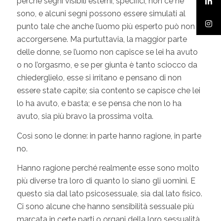
perché segni visibili esterni, specifici, non ce ne
sono, e alcuni segni possono essere simulati al
punto tale che anche l’uomo più esperto può non
accorgersene. Ma purtuttavia, la maggior parte
delle donne, se l’uomo non capisce se lei ha avuto
o no l’orgasmo, e se per giunta è tanto sciocco da
chiederglielo, esse si irritano e pensano di non
essere state capite; sia contento se capisce che lei
lo ha avuto, e basta; e se pensa che non lo ha
avuto, sia più bravo la prossima volta.
Così sono le donne: in parte hanno ragione, in parte
no.
Hanno ragione perché realmente esse sono molto
più diverse tra loro di quanto lo siano gli uomini. E
questo sia dal lato psicosessuale, sia dal lato fisico.
Ci sono alcune che hanno sensibilità sessuale più
marcata in certe parti o organi della loro sessualità.