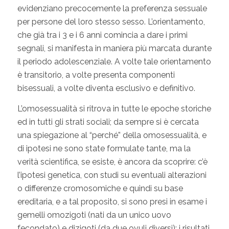
evidenziano precocemente la preferenza sessuale
per persone del loro stesso sesso. L’orientamento,
che già tra i 3 e i 6 anni comincia a dare i primi
segnali, si manifesta in maniera più marcata durante
il periodo adolescenziale. A volte tale orientamento
è transitorio, a volte presenta componenti
bisessuali, a volte diventa esclusivo e definitivo.
L’omosessualità si ritrova in tutte le epoche storiche
ed in tutti gli strati sociali; da sempre si è cercata
una spiegazione al “perché” della omosessualità, e
di ipotesi ne sono state formulate tante, ma la
verità scientifica, se esiste, è ancora da scoprire: c’è
l’ipotesi genetica, con studi su eventuali alterazioni
o differenze cromosomiche e quindi su base
ereditaria, e a tal proposito, si sono presi in esame i
gemelli omozigoti (nati da un unico uovo
fecondato) e dizigoti (da due ovuli diversi): i risultati