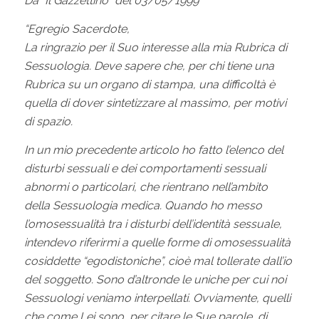
Da “Il Gazzettino” del 03/05/1999
“Egregio Sacerdote,
La ringrazio per il Suo interesse alla mia Rubrica di
Sessuologia. Deve sapere che, per chi tiene una
Rubrica su un organo di stampa, una difficoltà è
quella di dover sintetizzare al massimo, per motivi
di spazio.
In un mio precedente articolo ho fatto l’elenco del
disturbi sessuali e dei comportamenti sessuali
abnormi o particolari, che rientrano nell’ambito
della Sessuologia medica. Quando ho messo
l’omosessualità tra i disturbi dell’identità sessuale,
intendevo riferirmi a quelle forme di omosessualità
cosiddette “egodistoniche”, cioè mal tollerate dall’io
del soggetto. Sono d’altronde le uniche per cui noi
Sessuologi veniamo interpellati. Ovviamente, quelli
che come Lei sono, per citare le Sue parole, di