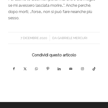
se mi avessero lasciata morire…”. Anche perché,
dopo morti, …forse… non si può fare neanche più
sesso.
/
7 DICEMBRE 2020
DA
GABRIELE MERCURI
Condividi questo articolo