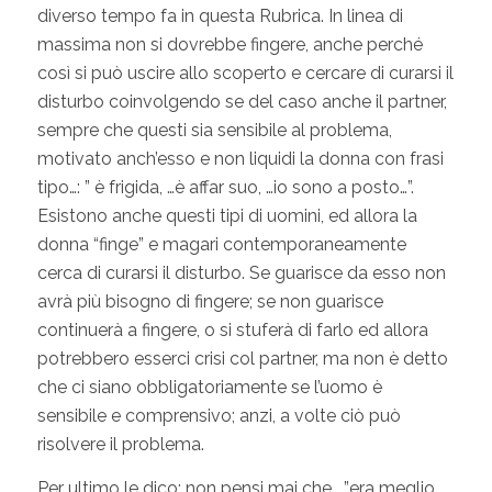
diverso tempo fa in questa Rubrica. In linea di
massima non si dovrebbe fingere, anche perché
così si può uscire allo scoperto e cercare di curarsi il
disturbo coinvolgendo se del caso anche il partner,
sempre che questi sia sensibile al problema,
motivato anch’esso e non liquidi la donna con frasi
tipo…: ” è frigida, …è affar suo, …io sono a posto…”.
Esistono anche questi tipi di uomini, ed allora la
donna “finge” e magari contemporaneamente
cerca di curarsi il disturbo. Se guarisce da esso non
avrà più bisogno di fingere; se non guarisce
continuerà a fingere, o si stuferà di farlo ed allora
potrebbero esserci crisi col partner, ma non è detto
che ci siano obbligatoriamente se l’uomo è
sensibile e comprensivo; anzi, a volte ciò può
risolvere il problema.
Per ultimo le dico: non pensi mai che …”era meglio